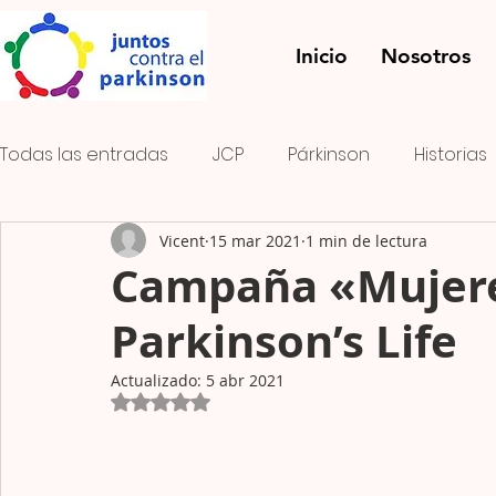
Inicio
Nosotros
Todas las entradas
JCP
Párkinson
Historias
Vicent
15 mar 2021
1 min de lectura
Onda PK
El rayo verde
FOMENTO DEL ASOCI
Campaña «Mujere
Parkinson’s Life
Concurso de fotografía
Actualizado:
5 abr 2021
Obtuvo NaN de 5 estrellas.