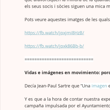
els seus socis i sòcies siguen una mica m
Pots veure aquestes imatges de les quals 
https://fb.watch/jpxjmi8HzB/
https://fb.watch/jpxk86Bb-b/
============================
Vidas e imágenes en movimiento: por
Decía Jean-Paul Sartre que 
“Una 
imagen
 
Y es que a la hora de contar nuestra exp
campaña impulsada por el Ayuntamiento d