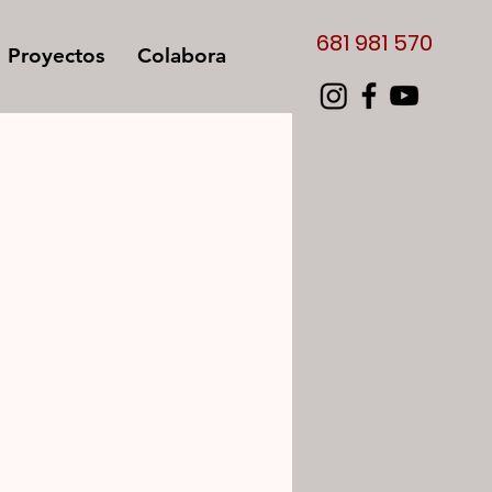
681 98
1 570
Proyectos
Colabora