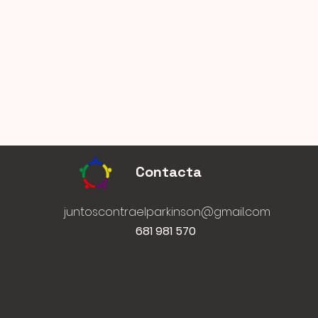
Contacta
juntoscontraelparkinson@gmail.com
681 981 570