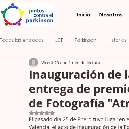
Inicio
Nosotros
Todas las entradas
JCP
Párkinson
Historias
Vicent
20 ene
1 min de lectura
Onda PK
El rayo verde
FOMENTO DEL ASOCI
Inauguración de l
entrega de premio
Concurso de fotografía
de Fotografía "A
Obtuvo NaN de 5 estrellas.
El pasado día 25 de Enero tuvo lugar en el
Valencia. el acto de inauguración de la E