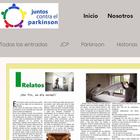
Inicio
Nosotros
Todas las entradas
JCP
Párkinson
Historias
Onda PK
El rayo verde
FOMENTO DEL ASOCI
Concurso de fotografía