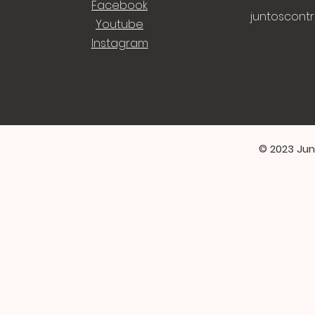
Facebook
juntoscont
Youtube
Instagram
© 2023 Jun