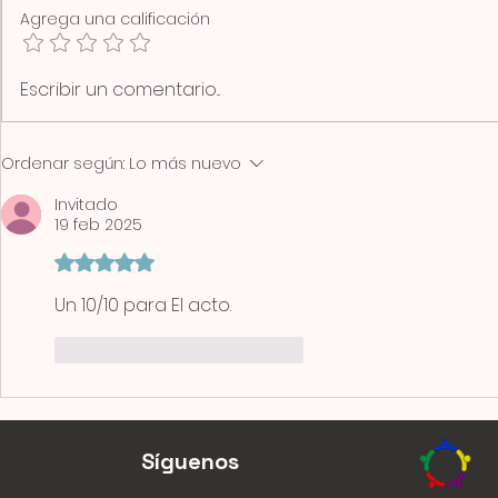
Agrega una calificación
Escribir un comentario...
Ordenar según:
Lo más nuevo
Invitado
19 feb 2025
Obtuvo 5 de 5 estrellas.
Un 10/10 para El acto.
Me gusta
Reaccionar
Síguenos