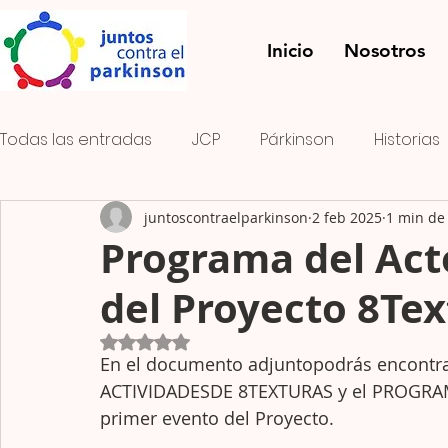
Inicio
Nosotros
Todas las entradas
JCP
Párkinson
Historias
juntoscontraelparkinson
2 feb 2025
1 min de 
Onda PK
El rayo verde
FOMENTO DEL ASOCI
Programa del Act
del Proyecto 8Tex
Concurso de fotografía
Obtuvo NaN de 5 estrellas.
En el documento adjuntopodrás encontra
ACTIVIDADESDE 8TEXTURAS y el PROGRAM
primer evento del Proyecto.