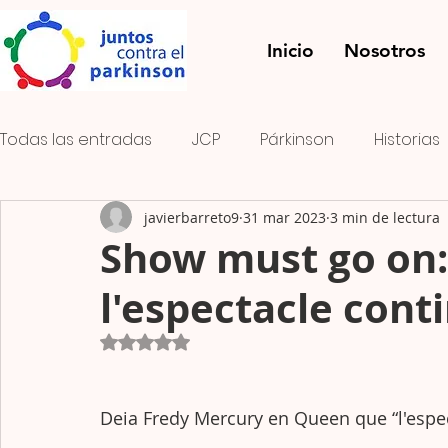
Inicio
Nosotros
Todas las entradas
JCP
Párkinson
Historias
javierbarreto9
31 mar 2023
3 min de lectura
Onda PK
El rayo verde
FOMENTO DEL ASOCI
Show must go on: 
l'espectacle cont
Concurso de fotografía
Obtuvo NaN de 5 estrellas.
Deia Fredy Mercury en Queen que “l'espec